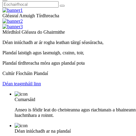
Gléasraí Amuigh Tírdhreacha
Mórdhíol Gléasra do Ghairmithe
Déan iniúchadh ar ár rogha leathan táirgí séasúracha,
Plandaí laistigh agus lasmuigh, crainn, toir,
Plandaí tírdhreacha móra agus plandaí pota
Cultúr Fíocháin Plandaí
Déan teagmháil linn
Cumarsáid
Anseo is féidir leat do cheisteanna agus riachtanais a bhaineann
luachmhara a roinnt.
Déan iniúchadh ar na plandaí