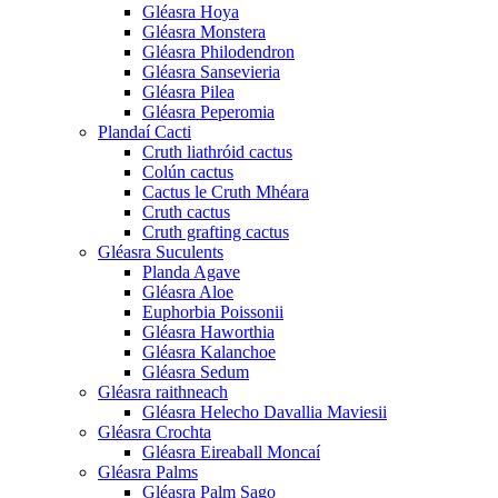
Gléasra Hoya
Gléasra Monstera
Gléasra Philodendron
Gléasra Sansevieria
Gléasra Pilea
Gléasra Peperomia
Plandaí Cacti
Cruth liathróid cactus
Colún cactus
Cactus le Cruth Mhéara
Cruth cactus
Cruth grafting cactus
Gléasra Suculents
Planda Agave
Gléasra Aloe
Euphorbia Poissonii
Gléasra Haworthia
Gléasra Kalanchoe
Gléasra Sedum
Gléasra raithneach
Gléasra Helecho Davallia Maviesii
Gléasra Crochta
Gléasra Eireaball Moncaí
Gléasra Palms
Gléasra Palm Sago