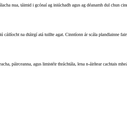
neálacha nua, táimid i gcónaí ag iniúchadh agus ag déanamh dul chun cinn
 cáilíocht na dtáirgí atá tuillte agat. Cinntíonn ár scála plandlainne fai
deacha, páirceanna, agus limistéir thráchtála, lena n-áirítear cachtais m