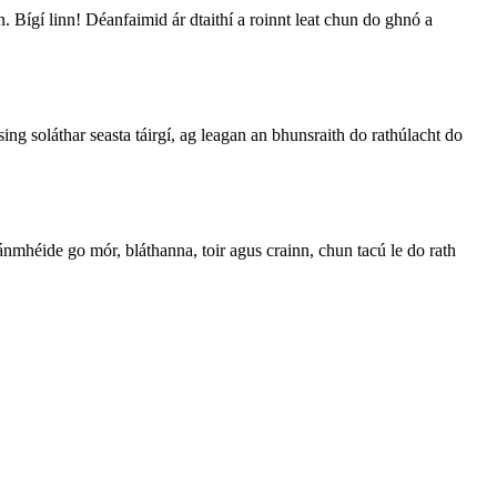
. Bígí linn! Déanfaimid ár dtaithí a roinnt leat chun do ghnó a
rsing soláthar seasta táirgí, ag leagan an bhunsraith do rathúlacht do
heánmhéide go mór, bláthanna, toir agus crainn, chun tacú le do rath