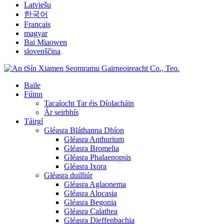
Latviešu
한국어
Français
magyar
Bai Miaowen
slovenščina
Baile
Fúinn
Tacaíocht Tar éis Díolacháin
Ár seirbhís
Táirgí
Gléasra Bláthanna Dhíon
Gléasra Anthurium
Gléasra Bromelia
Gléasra Phalaenopsis
Gléasra Ixora
Gléasra duilliúr
Gléasra Aglaonema
Gléasra Alocasia
Gléasra Begonia
Gléasra Calathea
Gléasra Dieffenbachia