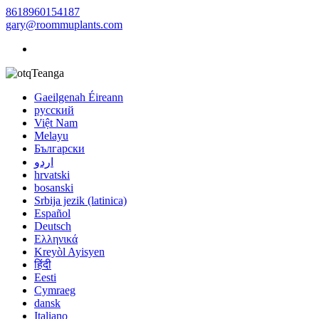
8618960154187
gary@roommuplants.com
Teanga
Gaeilgenah Éireann
русский
Việt Nam
Melayu
Български
اردو
hrvatski
bosanski
Srbija jezik (latinica)
Español
Deutsch
Ελληνικά
Kreyòl Ayisyen
हिंदी
Eesti
Cymraeg
dansk
Italiano