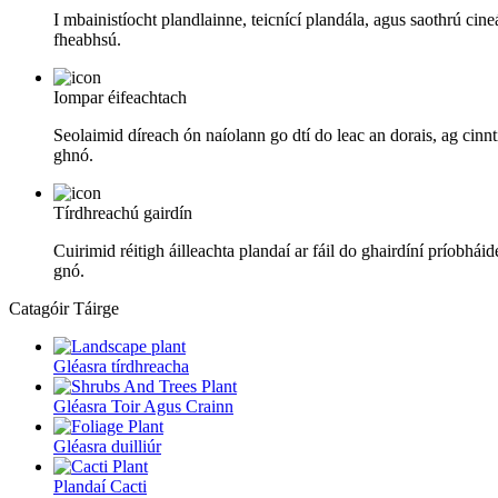
I mbainistíocht plandlainne, teicnící plandála, agus saothrú ci
fheabhsú.
Iompar éifeachtach
Seolaimid díreach ón naíolann go dtí do leac an dorais, ag cinntiú
ghnó.
Tírdhreachú gairdín
Cuirimid réitigh áilleachta plandaí ar fáil do ghairdíní príobhái
gnó.
Catagóir Táirge
Gléasra tírdhreacha
Gléasra Toir Agus Crainn
Gléasra duilliúr
Plandaí Cacti