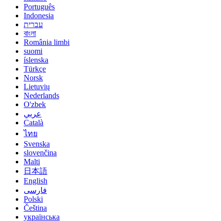
Português
Indonesia
עברית
বাংলা
România limbi
suomi
íslenska
Türkçe
Norsk
Lietuvių
Nederlands
O'zbek
عربي
Català
ไทย
Svenska
slovenčina
Malti
日本語
English
فارسی
Polski
Čeština
українська