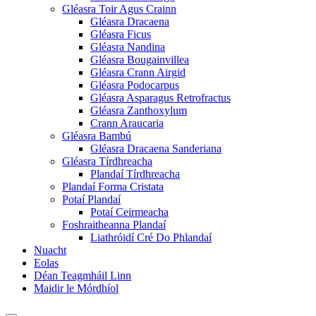
Gléasra Toir Agus Crainn
Gléasra Dracaena
Gléasra Ficus
Gléasra Nandina
Gléasra Bougainvillea
Gléasra Crann Airgid
Gléasra Podocarpus
Gléasra Asparagus Retrofractus
Gléasra Zanthoxylum
Crann Araucaria
Gléasra Bambú
Gléasra Dracaena Sanderiana
Gléasra Tírdhreacha
Plandaí Tírdhreacha
Plandaí Forma Cristata
Potaí Plandaí
Potaí Ceirmeacha
Foshraitheanna Plandaí
Liathróidí Cré Do Phlandaí
Nuacht
Eolas
Déan Teagmháil Linn
Maidir le Mórdhíol