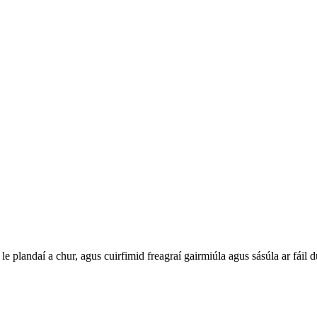
 le plandaí a chur, agus cuirfimid freagraí gairmiúla agus sásúla ar fái